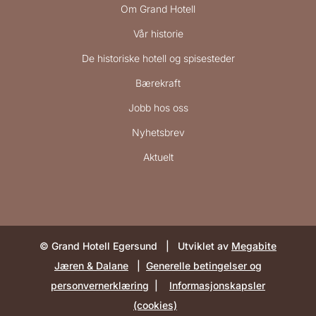
Om Grand Hotell
Vår historie
De historiske hotell og spisesteder
Bærekraft
Jobb hos oss
Nyhetsbrev
Aktuelt
© Grand Hotell Egersund | Utviklet av
Megabite
Jæren & Dalane
|
Generelle betingelser og
personvernerklæring
|
Informasjonskapsler
(cookies)