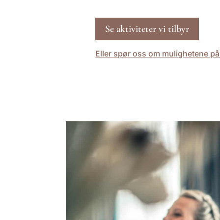
Se aktiviteter vi tilbyr
Eller spør oss om mulighetene på