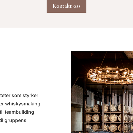
Kontakt oss
teter som styrker
ller whiskysmaking
til teambuilding
 til gruppens