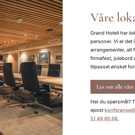
Våre lok
Grand Hotell har lok
personer.
Vi er det 
arrangementer, alt 
firmafest, julebord
tilpasset ønsket fo
Les om alle våre
Har du spørsmål? T
epost
konferanse@
51 49 60 68.