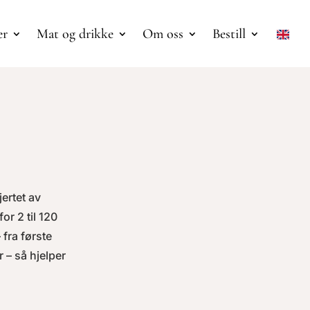
er
Mat og drikke
Om oss
Bestill
jertet av
or 2 til 120
fra første
 – så hjelper