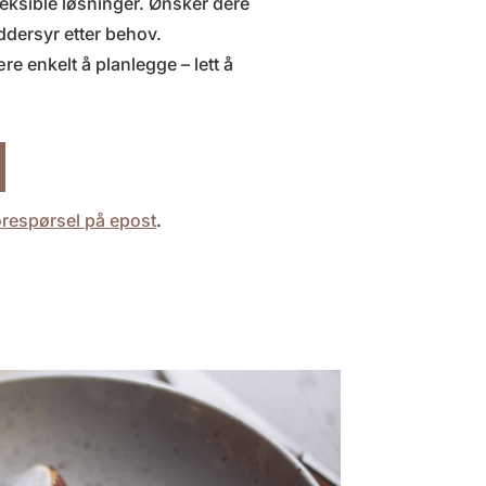
eksible løsninger. Ønsker dere
ddersyr etter behov.
re enkelt å planlegge – lett å
orespørsel på epost
.