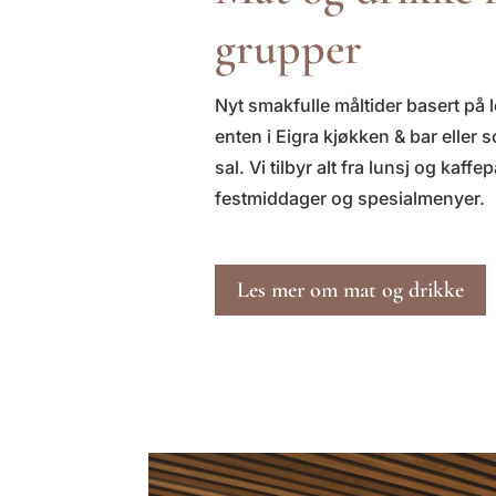
grupper
Nyt smakfulle måltider basert på l
enten i Eigra kjøkken & bar eller 
sal. Vi tilbyr alt fra lunsj og kaffep
festmiddager og spesialmenyer.
Les mer om mat og drikke