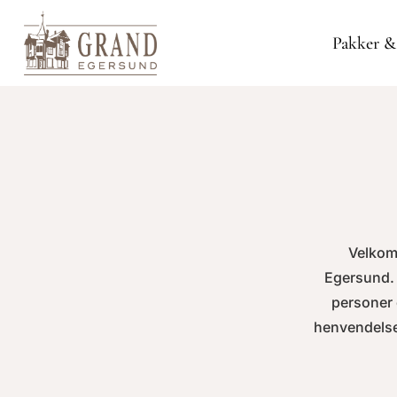
Pakker &
Velkomme
Egersund. H
personer 
henvendelse 