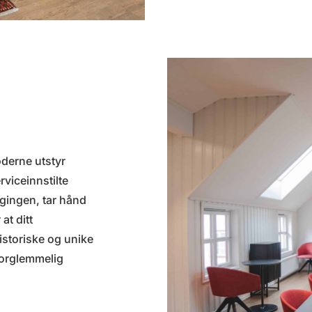
oderne utstyr
rviceinnstilte
ggingen, tar hånd
at ditt
istoriske og unike
uforglemmelig