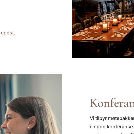
 epost
.
Konfera
Vi tilbyr møtepakker
en god konferanse e