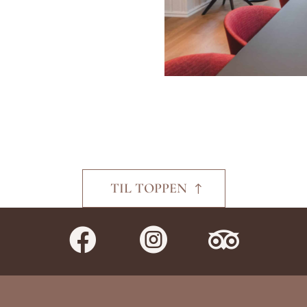
TIL TOPPEN


