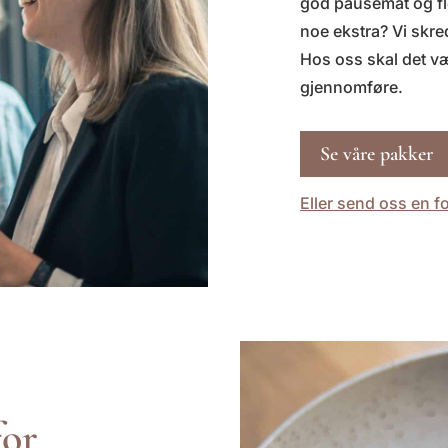
god pausemat og fl
noe ekstra? Vi skre
Hos oss skal det væ
gjennomføre.
Se våre pakker
Eller send oss en f
for