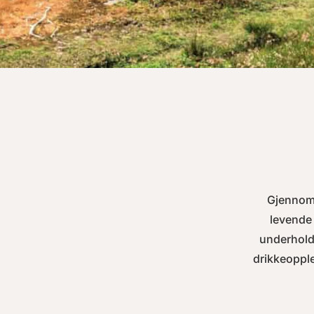
Gjennom 
levende 
underhold
drikkeopple