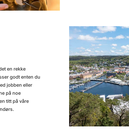
det en rekke
asser godt enten du
med jobben eller
nne på noe
n titt på våre
endørs.