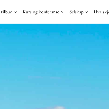
 tilbud
Kurs og konferanse
Selskap
Hva skj