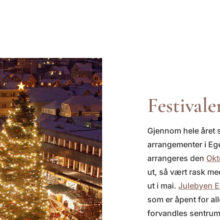
Festivale
Gjennom hele året s
arrangementer i Ege
arrangeres den
Okt
ut, så vært rask med
ut i mai.
Julebyen 
som er åpent for al
forvandles sentrum 