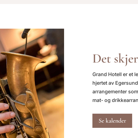
Det skje
Grand Hotell er et l
hjertet av Egersund
arrangementer som
mat- og drikkearra
Se kalender