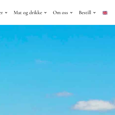
er
Mat og drikke
Om oss
Bestill