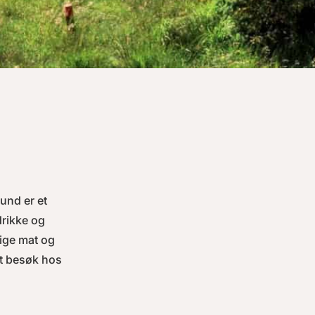
und er et
drikke og
ige mat og
tt besøk hos