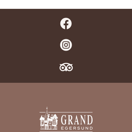


