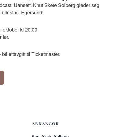
dcast. Uansett. Knut Skeie Solberg gleder seg
 blir stas. Egersund!
oktober kl 20:00
 før.
illettavgift til Ticketmaster.
ARRANGØR
Knut Skeie Solberg