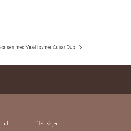
Konsert med Vea/Høymer Guitar Duo
lbud
Hva skjer