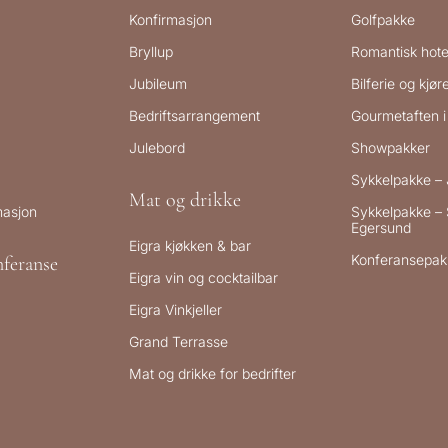
Konfirmasjon
Golfpakke
Bryllup
Romantisk hote
Jubileum
Bilferie og kjø
Bedriftsarrangement
Gourmetaften i 
Julebord
Showpakker
Sykkelpakke –
Mat og drikke
masjon
Sykkelpakke – 
Egersund
Eigra kjøkken & bar
Konferansepak
feranse
Eigra vin og cocktailbar
Eigra Vinkjeller
Grand Terrasse
Mat og drikke for bedrifter