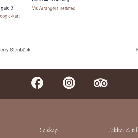
 gate 3
Vis Arrangørs nettsted
oogle-kart
erry Stenbäck



Selskap
Pakker & ti