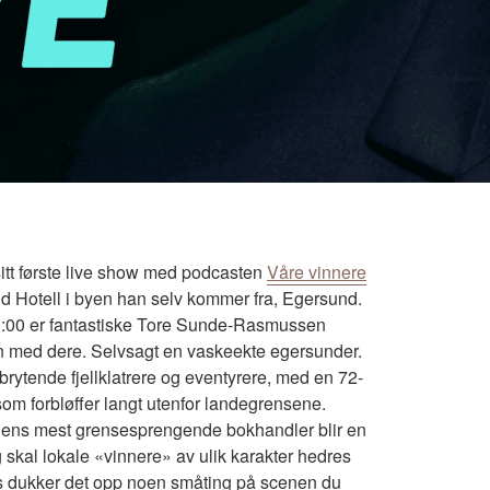
itt første live show med podcasten
Våre vinnere
 Hotell i byen han selv kommer fra, Egersund.
0:00 er fantastiske Tore Sunde-Rasmussen
 med dere. Selvsagt en vaskeekte egersunder.
ytende fjellklatrere og eventyrere, med en 72-
 som forbløffer langt utenfor landegrensene.
dens mest grensesprengende bokhandler blir en
egg skal lokale «vinnere» av ulik karakter hedres
ns dukker det opp noen småting på scenen du