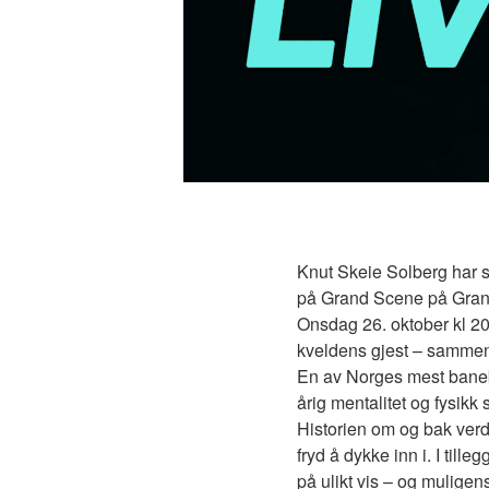
Knut Skeie Solberg har s
på Grand Scene på Grand
Onsdag 26. oktober kl 2
kveldens gjest – sammen
En av Norges mest banebr
årig mentalitet og fysikk
Historien om og bak ver
fryd å dykke inn i. I till
på ulikt vis – og mulige