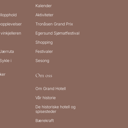
Kalender
llopphold
Aktiviteter
reopplevelser
Tronåsen Grand Prix
vinkjelleren
Egersund Sjømatfestival
Shopping
 Jærruta
Festivaler
Sykle i
Sesong
ker
Om oss
Om Grand Hotell
Vår historie
De historiske hotell og
spisesteder
Bærekraft