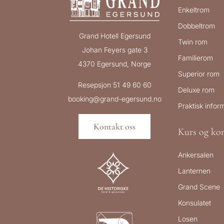
Enkeltrom
Dobbeltrom
Grand Hotell Egersund
Twin rom
Johan Feyers gate 3
Familierom
4370 Egersund, Norge
Superior rom
Resepsjon 51 49 60 60
Deluxe rom
booking@grand-egersund.no
Praktisk infor
Kontakt oss
Kurs og kon
Ankersalen
Lanternen
Grand Scene
Konsulatet
Losen