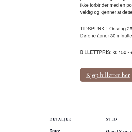
ikke forbinder med en po
veldig og kjenner at dette
TIDSPUNKT: Onsdag 26. 
Dørene åpner 30 minutter
BILLETTPRIS: kr. 150,- + b
Kjøp billetter her
DETALJER
STED
Dato:
Grand Scene