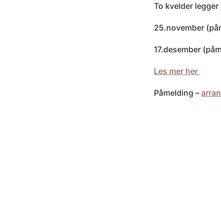
To kvelder legger 
25.november (påm
17.desember (påm
Les mer her
Påmelding –
arra