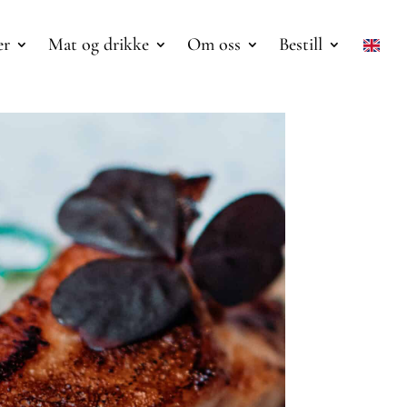
er
Mat og drikke
Om oss
Bestill