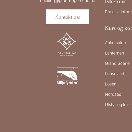
booking@grand-egersund.no
Deluxe rom
Praktisk infor
Kontakt oss
Kurs og kon
Ankersalen
Lanternen
Grand Scene
Konsulatet
Losen
Nordaas
Utstyr og leie