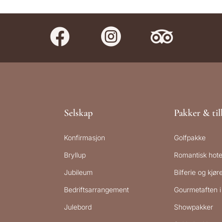



Selskap
Pakker & ti
Konfirmasjon
Golfpakke
Bryllup
Romantisk hote
Jubileum
Bilferie og kjø
Bedriftsarrangement
Gourmetaften i 
Julebord
Showpakker