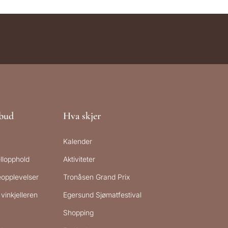
lbud
Hva skjer
Kalender
llopphold
Aktiviteter
reopplevelser
Tronåsen Grand Prix
vinkjelleren
Egersund Sjømatfestival
Shopping