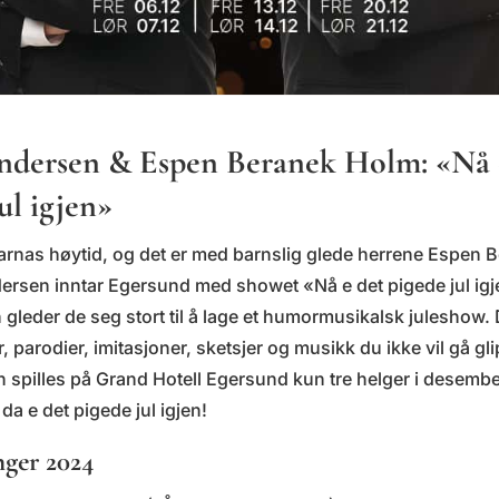
dersen & Espen Beranek Holm: «Nå 
ul igjen»
barnas høytid, og det er med barnslig glede herrene Espen
rsen inntar Egersund med showet «Nå e det pigede jul igje
 gleder de seg stort til å lage et humormusikalsk juleshow. D
 parodier, imitasjoner, sketsjer og musikk du ikke vil gå gli
en spilles på Grand Hotell Egersund kun tre helger i desembe
 da e det pigede jul igjen!
nger 2024