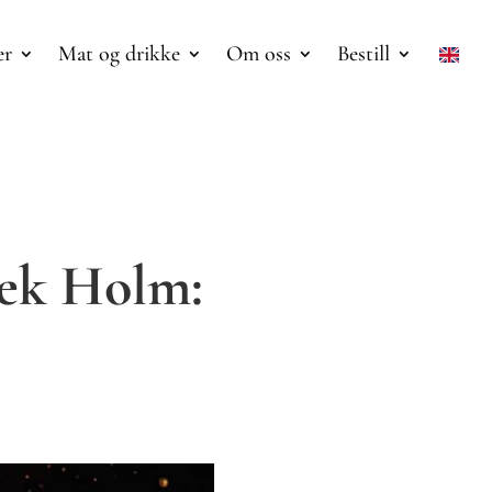
er
Mat og drikke
Om oss
Bestill
ek Holm: