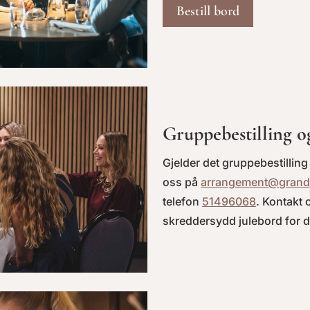
Bestill bord
Gruppebestilling o
Gjelder det gruppebestillin
oss på
arrangement@grand
telefon
51496068
. Kontakt o
skreddersydd julebord for 