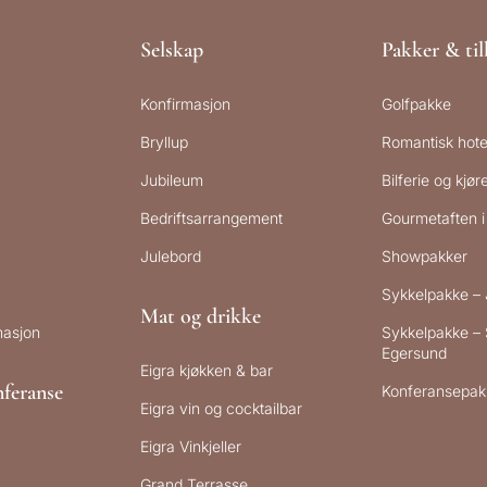
Selskap
Pakker & ti
Konfirmasjon
Golfpakke
Bryllup
Romantisk hote
Jubileum
Bilferie og kjø
Bedriftsarrangement
Gourmetaften i 
Julebord
Showpakker
Sykkelpakke –
Mat og drikke
masjon
Sykkelpakke – 
Egersund
Eigra kjøkken & bar
feranse
Konferansepak
Eigra vin og cocktailbar
Eigra Vinkjeller
Grand Terrasse