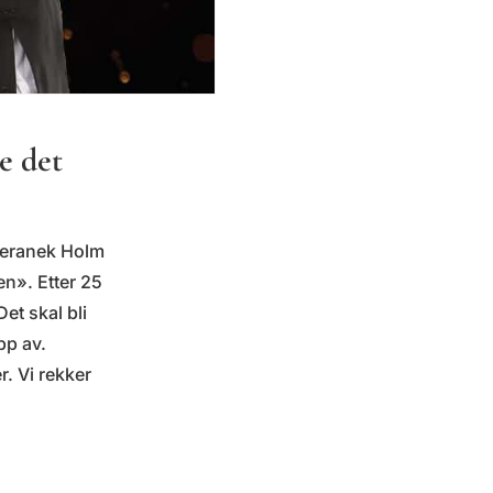
e det
 Beranek Holm
n». Etter 25
et skal bli
pp av.
r. Vi rekker