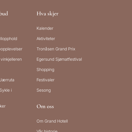
lbud
Hva skjer
Kalender
llopphold
Aktiviteter
reopplevelser
Tronåsen Grand Prix
vinkjelleren
Egersund Sjømatfestival
Shopping
 Jærruta
Festivaler
Sykle i
Sesong
Om oss
ker
Om Grand Hotell
Vår historie