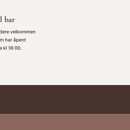
l bar
r dere velkommen
m har åpent
a kl 18:00.