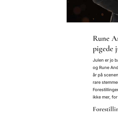
Rune An
pigede j
Julen er jo 
og Rune Ande
år på scenen
rare stemmer,
Forestilling
ikke mer, for
Forestilli