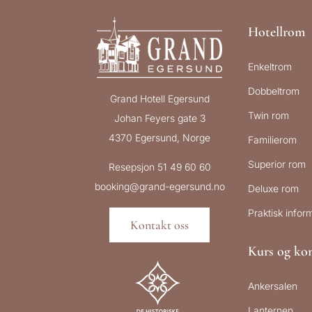
Hotellrom
Enkeltrom
Dobbeltrom
Grand Hotell Egersund
Twin rom
Johan Feyers gate 3
4370 Egersund, Norge
Familierom
Superior rom
Resepsjon 51 49 60 60
booking@grand-egersund.no
Deluxe rom
Praktisk infor
Kontakt oss
Kurs og kon
Ankersalen
Lanternen