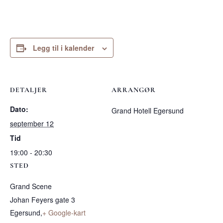
Legg til i kalender
DETALJER
ARRANGØR
Dato:
Grand Hotell Egersund
september 12
Tid
19:00 - 20:30
STED
Grand Scene
Johan Feyers gate 3
Egersund
,
+ Google-kart