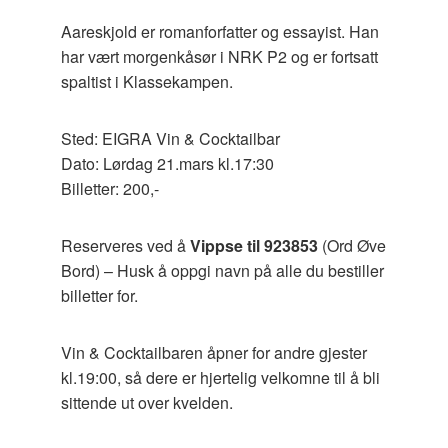
Aareskjold er romanforfatter og essayist. Han
har vært morgenkåsør i NRK P2 og er fortsatt
spaltist i Klassekampen.
Sted: EIGRA Vin & Cocktailbar
Dato: Lørdag 21.mars kl.17:30
Billetter: 200,-
Reserveres ved å
Vippse til 923853
(Ord Øve
Bord) – Husk å oppgi navn på alle du bestiller
billetter for.
Vin & Cocktailbaren åpner for andre gjester
kl.19:00, så dere er hjertelig velkomne til å bli
sittende ut over kvelden.