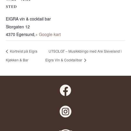
STED
EIGRA vin & cocktail bar
Storgaten 12
4370 Egersund
,
+ Google-kart
Kortreist på Eigra
UTSOLGT – Musikkbingo med Are Sleveland i
Kjøkken & Bar
Eigra Vin & Cocktailbar

