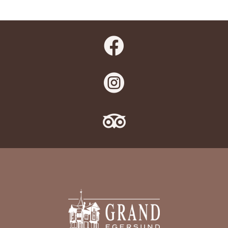


